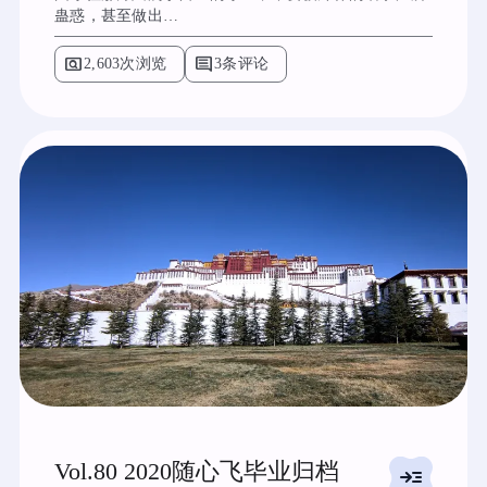
蛊惑，甚至做出…
pageview
comment
2,603次浏览
3条评论
Vol.80 2020随心飞毕业归档
read_more