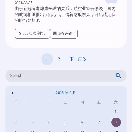
2021-08-05
由于新冠病毒肆虐全球的关系，航空业经营惨淡，国内
的航司相继推出了随心飞，借着这股东风，开始踏足我
的旅行梦想吧！
pageview
comment
1,573次浏览
1条评论
1
2
下一页
搜
索
2026 年 8 月
«
日
一
二
三
四
五
六
4
1
月
2
3
4
5
6
7
8