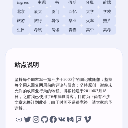
ingress
主题
书
假期
分班
前端
北京
厦大
厦门
回忆
大学
学校
旅游
旅行
暑假
毕业
火车
照片
生日
考试
阅读
青春
高中
高考
站点说明
坚持每个周末写一篇不少于2000字的周记或随想；坚持
每个周末回复两周前的评论与留言；坚持原创，谢绝未
允许的或商业行为的转载。博客始建于2011年3月18
日，之前我已使用了6年搜狐博客，目前为止尚有不少
文章未搬迁到此处，由于时间不是很宽裕，请大家给予
谅解…
虫洞
twitter
instagram
github
facebook
vk
medium
foursquare
vimeo