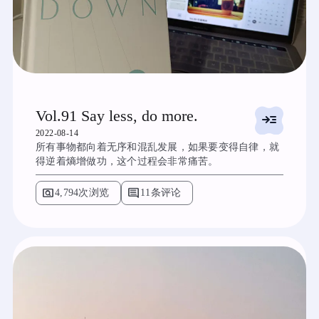
Vol.91 Say less, do more.
read_more
2022-08-14
所有事物都向着无序和混乱发展，如果要变得自律，就
得逆着熵增做功，这个过程会非常痛苦。
pageview
comment
4,794次浏览
11条评论