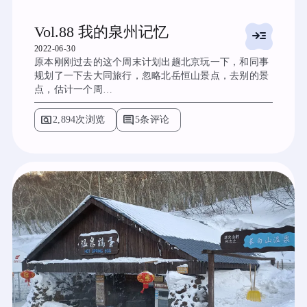
Vol.88 我的泉州记忆
read_more
2022-06-30
原本刚刚过去的这个周末计划出趟北京玩一下，和同事
规划了一下去大同旅行，忽略北岳恒山景点，去别的景
点，估计一个周…
pageview
comment
2,894次浏览
5条评论