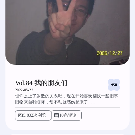
Vol.84 我的朋友们
read_more
2022-05-22
也许是上了岁数的关系吧，现在开始喜欢翻找一些旧事
旧物来自我缅怀，动不动就感伤起来了……
pageview
comment
5,832次浏览
10条评论