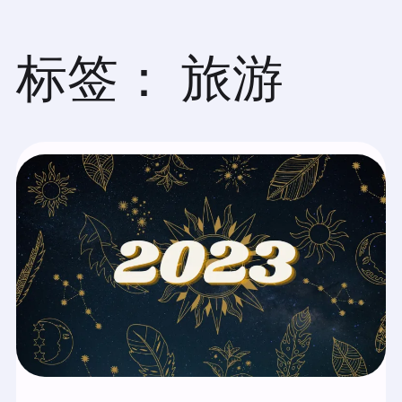
跳
至
内
标签：
旅游
容