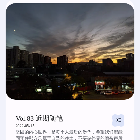
Vol.83 近期随笔
read_more
2022-05-15
坚固的内心世界，是每个人最后的堡垒，希望我们都能
固守住那方只属于自己的净土，不要被外界的嘈杂声所