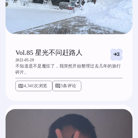
Vol.85 星光不问赶路人
read_more
2022-05-29
不知道是不是魔怔了，我突然开始整理过去几年的旅行
碎片。
pageview
comment
4,341次浏览
5条评论