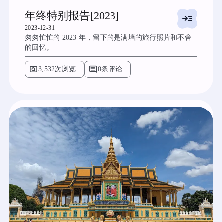
年终特别报告[2023]
read_more
2023-12-31
匆匆忙忙的 2023 年，留下的是满墙的旅行照片和不舍
的回忆。
pageview
comment
3,532次浏览
0条评论