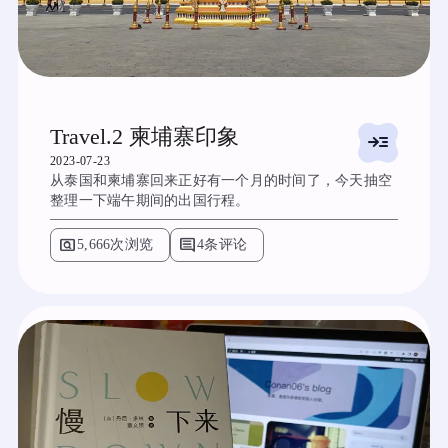
Travel.2 柬埔寨印象
read_more
2023-07-23
从泰国和柬埔寨回来正好有一个月的时间了，今天抽空
整理一下端午期间的出国行程。
pageview
comment
5,666次浏览
4条评论