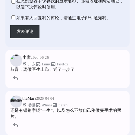
在此浏览器中保存我的显示名称、邮箱地址和网站地址，
以便下次评论时使用。
如果有人回复我的评论，请通过电子邮件通知我。
小彦
2026-06-26
pin_drop
devices_other
web
广东
Linux
Firefox
恭喜，离做医生上岗，近了一步了
theMars
2026-04-04
pin_drop
devices_other
web
香港
iPhone
Safari
还是有错别字哟“一生”。以及怎么不放自己刚做完手术的照
片。