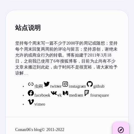
站点说明
坚持每个周末写一篇不少于2000字的周记或随想；坚持
每个周末回复两周前的评论与留言；坚持原创，谢绝未
允许的或商业行为的转载。博客始建于2011年3月18
日，之前我已使用了6年搜狐博客，目前为止尚有不少
文章未搬迁到此处，由于时间不是很宽裕，请大家给予
谅解…
虫洞
twitter
instagram
github
facebook
vk
medium
foursquare
vimeo
explore
Conan06's blog
© 2011-2022