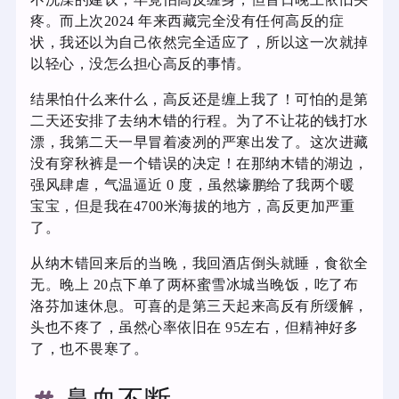
疼。而上次2024 年来西藏完全没有任何高反的症
状，我还以为自己依然完全适应了，所以这一次就掉
以轻心，没怎么担心高反的事情。
结果怕什么来什么，高反还是缠上我了！可怕的是第
二天还安排了去纳木错的行程。为了不让花的钱打水
漂，我第二天一早冒着凌冽的严寒出发了。这次进藏
没有穿秋裤是一个错误的决定！在那纳木错的湖边，
强风肆虐，气温逼近 0 度，虽然壕鹏给了我两个暖
宝宝，但是我在4700米海拔的地方，高反更加严重
了。
从纳木错回来后的当晚，我回酒店倒头就睡，食欲全
无。晚上 20点下单了两杯蜜雪冰城当晚饭，吃了布
洛芬加速休息。可喜的是第三天起来高反有所缓解，
头也不疼了，虽然心率依旧在 95左右，但精神好多
了，也不畏寒了。