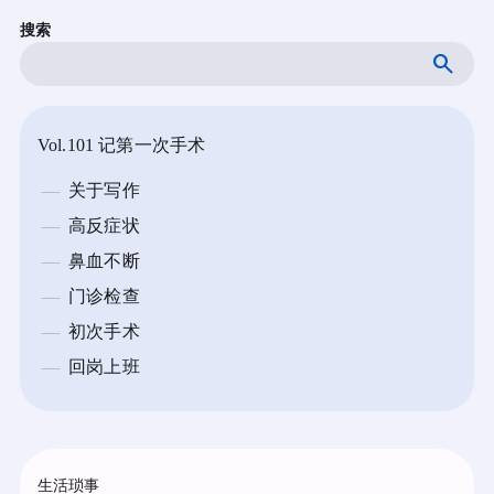
跳
搜索
至
内
容
Vol.101 记第一次手术
关于写作
高反症状
鼻血不断
门诊检查
初次手术
回岗上班
生活琐事