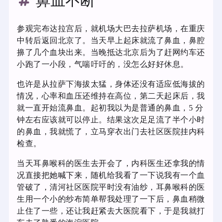
鼻血不断
参观完布达拉宫后，就机场大巴去拉萨机场，在重庆
中转后返回北京了。当天早上起床就流了鼻血，鼻腔
擤了几个血块出来。当晚抵达北京后为了赶网约车还
小跑了一小段，气喘吁吁的，没怎么好好休息。
也许是从拉萨下海拔太猛，身体还没有适应低海拔的
情况，心率和血压还维持在高位，第二天起床后，我
就一直开始流鼻血。起初我以为是普通的鼻血，5 分
钟左右应该就可以停止。结果这次足足流了半个小时
的鼻血，我就慌了，立马穿衣出门去社区医院挂内科
检查。
当天耳鼻喉科的医生去开会了，内科医生还拿我的情
况直接把她喊下来，随机给我看了一下说我有一个血
管破了，清河社区医院平时没有油纱，耳鼻喉科的医
生用一个小的纱布简单帮我处理了一下后，鼻血稍微
止住了一些，还让我赶紧去大医院看下，于是我就打