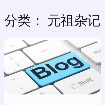
跳
至
内
分类：
元祖杂记
容