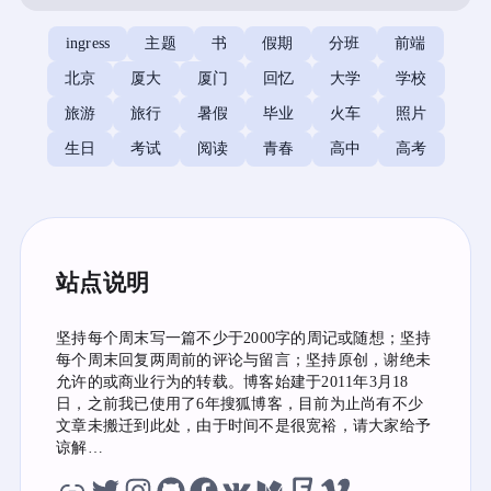
ingress
主题
书
假期
分班
前端
北京
厦大
厦门
回忆
大学
学校
旅游
旅行
暑假
毕业
火车
照片
生日
考试
阅读
青春
高中
高考
站点说明
坚持每个周末写一篇不少于2000字的周记或随想；坚持
每个周末回复两周前的评论与留言；坚持原创，谢绝未
允许的或商业行为的转载。博客始建于2011年3月18
日，之前我已使用了6年搜狐博客，目前为止尚有不少
文章未搬迁到此处，由于时间不是很宽裕，请大家给予
谅解…
虫洞
twitter
instagram
github
facebook
vk
medium
foursquare
vimeo