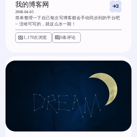
我的博客网
read_more
2008-04-05
简单整理一下自己每次写博客都会手动同步到的平台吧
~ 没啥可写的，就这么水一期！
pageview
comment
1,179次浏览
0条评论