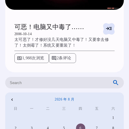
可恶！电脑又中毒了……
read_more
2006-10-14
太可恶了！才修好没几天电脑又中毒了！又要拿去修
了！太倒霉了！系统又要重装了！
pageview
comment
1,988次浏览
2条评论
搜
索
2026 年 8 月
«
日
一
二
三
四
五
六
4
1
月
2
3
4
5
6
7
8