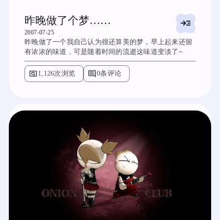
昨晚做了个梦……
read_more
2007-07-25
昨晚做了一个我自己认为很还算美的梦，早上起来还留
有浓浓的味道，可是随着时间的流逝这味道变淡了~
pageview
comment
1,126次浏览
0条评论