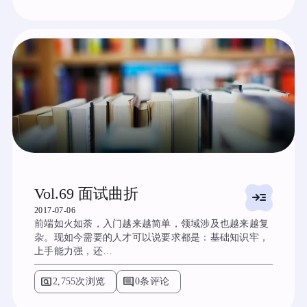
Vol.69 面试曲折
read_more
2017-07-06
前端如火如荼，入门越来越简单，领域涉及也越来越复
杂。现如今需要的人才可以说要求都是：基础知识牢，
上手能力强，还…
pageview
comment
2,755次浏览
0条评论