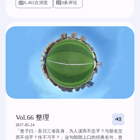
pageview
comment
6,461次浏览
0条评论
Vol.66 整理
read_more
2017-05-24
「曾子曰：吾日三省吾身，为人谋而不忠乎？与朋友交
而不信乎？传不习乎？」这句朗朗上口的经典名句，曾