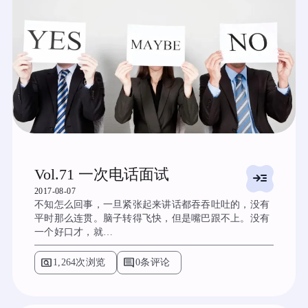
Vol.71 一次电话面试
read_more
2017-08-07
不知怎么回事，一旦紧张起来讲话都吞吞吐吐的，没有
平时那么连贯。脑子转得飞快，但是嘴巴跟不上。没有
一个好口才，就…
pageview
comment
1,264次浏览
0条评论