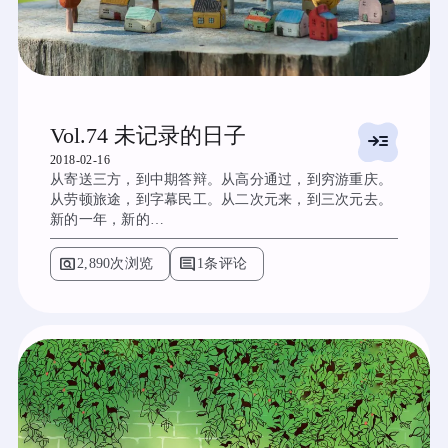
Vol.74 未记录的日子
read_more
2018-02-16
从寄送三方，到中期答辩。从高分通过，到穷游重庆。
从劳顿旅途，到字幕民工。从二次元来，到三次元去。
新的一年，新的…
pageview
comment
2,890次浏览
1条评论