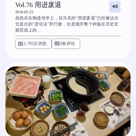
Vol.76 用进废退
read_more
2018-05-25
虽然在生物遗传学上，拉马克的“用进废退”已经被达尔
文提出的“进化论”所打败，但是抛开整个种族在历史宏
观层面上的…
pageview
comment
2,785次浏览
0条评论