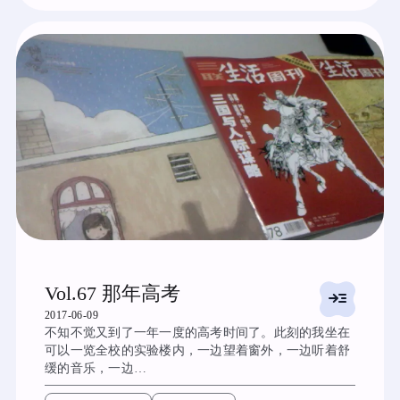
Vol.67 那年高考
read_more
2017-06-09
不知不觉又到了一年一度的高考时间了。此刻的我坐在
可以一览全校的实验楼内，一边望着窗外，一边听着舒
缓的音乐，一边…