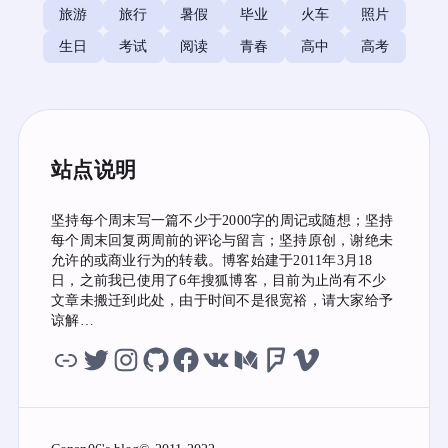
旅游
旅行
暑假
毕业
火车
照片
生日
考试
阅读
青春
高中
高考
站点说明
坚持每个周末写一篇不少于2000字的周记或随想；坚持
每个周末回复两周前的评论与留言；坚持原创，谢绝未
允许的或商业行为的转载。博客始建于2011年3月18
日，之前我已使用了6年搜狐博客，目前为止尚有不少
文章未搬迁到此处，由于时间不是很宽裕，请大家给予
谅解…
虫洞
twitter
instagram
github
facebook
vk
medium
foursquare
vimeo