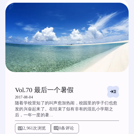
Vol.70 最后一个暑假
read_more
2017-08-04
随着学校里知了的叫声愈加热闹，校园里的学子们也愈
发的兴奋起来了。在结束了似有非有的混乱小学期之
后，一年一度的暑…
pageview
comment
2,961次浏览
0条评论