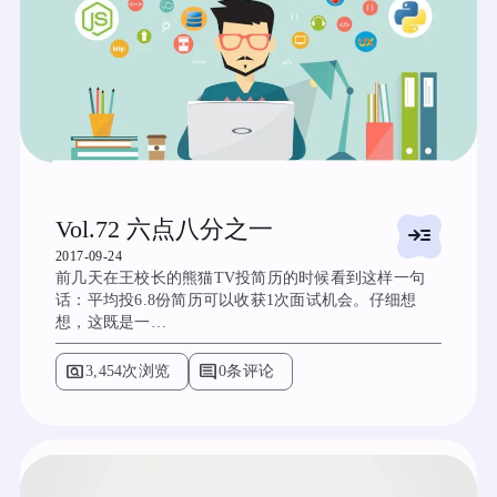
Vol.72 六点八分之一
read_more
2017-09-24
前几天在王校长的熊猫TV投简历的时候看到这样一句
话：平均投6.8份简历可以收获1次面试机会。仔细想
想，这既是一…
pageview
comment
3,454次浏览
0条评论