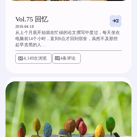
Vol.75 回忆
read_more
2018-04-18
从上个月底开始就在忙碌的论文撰写中度过，每天坐在
电脑前14个小时，直到0点才回到宿舍，虽然不及那些
起早贪黑的人…
pageview
comment
4,149次浏览
4条评论