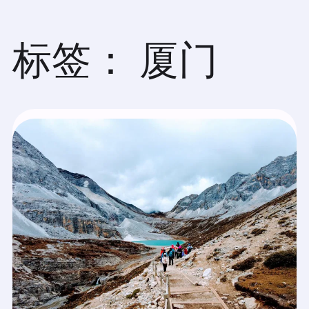
跳
至
内
标签：
厦门
容