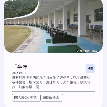
「半年」
read_more
2012-02-13
没有打理博客的这几个月发生了许多事：找了份兼职，
各种聚会，期末复习，游泳练习，火车旅程，鼓浪屿
行，订购车票，同…
pageview
comment
7,590次浏览
3条评论