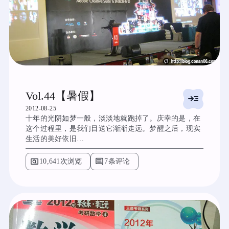
Vol.44【暑假】
read_more
2012-08-25
十年的光阴如梦一般，淡淡地就跑掉了。庆幸的是，在
这个过程里，是我们目送它渐渐走远。梦醒之后，现实
生活的美好依旧…
pageview
comment
10,641次浏览
7条评论