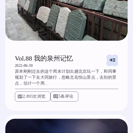
Vol.88 我的泉州记忆
read_more
2022-06-30
原本刚刚过去的这个周末计划出趟北京玩一下，和同事
规划了一下去大同旅行，忽略北岳恒山景点，去别的景
点，估计一个周…
pageview
comment
2,893次浏览
5条评论