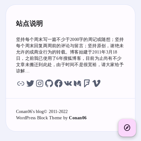
站点说明
坚持每个周末写一篇不少于2000字的周记或随想；坚持
每个周末回复两周前的评论与留言；坚持原创，谢绝未
允许的或商业行为的转载。博客始建于2011年3月18
日，之前我已使用了6年搜狐博客，目前为止尚有不少
文章未搬迁到此处，由于时间不是很宽裕，请大家给予
谅解…
虫洞
twitter
instagram
github
facebook
vk
medium
foursquare
vimeo
Conan06's blog
© 2011-2022
WordPress
Block Theme by
Conan06
explore