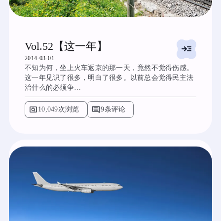
Vol.52【这一年】
read_more
2014-03-01
不知为何，坐上火车返京的那一天，竟然不觉得伤感。
这一年见识了很多，明白了很多。以前总会觉得民主法
治什么的必须争…
pageview
comment
10,049次浏览
9条评论