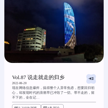
Vol.87 说走就走的归乡
read_more
2022-06-20
现在网络信息爆炸，搞得整个人异常焦虑，想要回归初
心，却发现时代的浪潮早已冲毁了一切。带不走的，留
不下的，全在记…