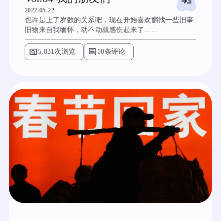
read_more
2022-05-22
也许是上了岁数的关系吧，现在开始喜欢翻找一些旧事
旧物来自我缅怀，动不动就感伤起来了……
pageview
comment
5,831次浏览
10条评论