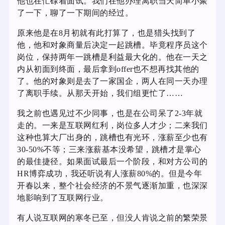
他也在忙碌着面试。我们在他办理离职当天简单小聚
了一下，聊了一下期间的经过。
原来他是在8月初就有此打算了，也是猎头找到了
他，他和对象商量后决定一起跳槽。毕竟程序员这个
岗位，保持两年一跳槽是利益最大化的。他在一天之
内从初面到终面，最后拿到offer也不想再找其他的
了。他的对象则是去了一家国企，两人在同一天办理
了离职手续。从那天开始，我们组更忙了……
我之前也遇见过不少同事，也是在公司呆了2-3年就
走的。一来是互联网红利，岗位多人才少；二来我们
这种也算大厂出身的，跳槽也有光环，涨薪至少也有
30-50%不等；三来涨薪基本没希望，跳槽才是掌心
的最佳捷径。如果面试最后一个阶段，和对方公司的
HR博弈成功，我还听说有人涨薪80%的。但是今年
开春以来，整个社会经济的不景气逐渐加重，也深深
地影响到了互联网行业。
有人说互联网的寒冬已至，但没人肯说之前的繁荣景