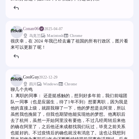
Conan06
2025-04-07
pin_drop
devices_other
web
乌克兰
Macintosh
Chrome
很庆幸，在 2024 年我已经去遍了祖国的所有行政区，图片看
来可以更新了呢！
CoolGuy
2022-12-29
pin_drop
devices_other
web
四川
Windows
Chrome
聊几个共鸣
1. 离职的同事： 还是挺感触的，想到好多年前，我们前端团
队一同事（也是应届生，待了1年不到）想要离职，因为我是
他的直接上级，就跟我聊了一下，他的梦想是去阿里，所以
虽然我也挽留了，但我也期望他能实现他的梦想。他离职后
去了杭州，虽然一开始阿里没有要他，不过几经周转后来他
的确在阿里了，之后他还来成都找我们玩过，毕竟之前关系
也挺好的。不过疫情后的确也就没有消息了。这也让我想到