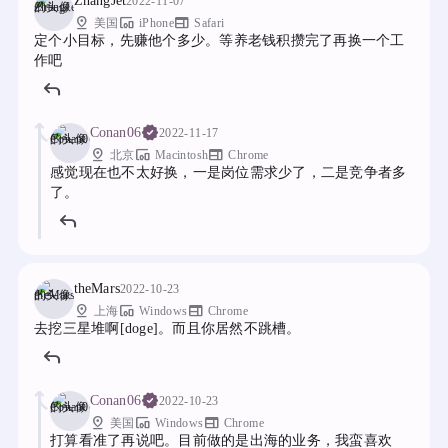
ZhangJet
2022-11-07
pin_drop
devices_other
web
美国
iPhone
Safari
定个小目标，先赚他个多少。等养老钱积攒完了再换一个工
作吧
Conan06
2022-11-17
pin_drop
devices_other
web
北京
Macintosh
Chrome
感觉现在也不太好换，一是岗位需求少了，二是竞争者多
了。
theMars
2022-10-23
pin_drop
devices_other
web
上海
Windows
Chrome
去挖三星堆啊[doge]。而且你居然不跳槽。
Conan06
2022-10-23
pin_drop
devices_other
web
美国
Windows
Chrome
打算看准了再说吧。目前做的是出海的业务，我蛮喜欢