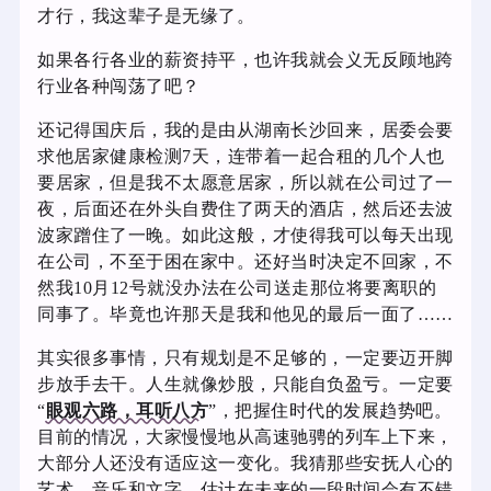
才行，我这辈子是无缘了。
如果各行各业的薪资持平，也许我就会义无反顾地跨
行业各种闯荡了吧？
还记得国庆后，我的是由从湖南长沙回来，居委会要
求他居家健康检测7天，连带着一起合租的几个人也
要居家，但是我不太愿意居家，所以就在公司过了一
夜，后面还在外头自费住了两天的酒店，然后还去波
波家蹭住了一晚。如此这般，才使得我可以每天出现
在公司，不至于困在家中。还好当时决定不回家，不
然我10月12号就没办法在公司送走那位将要离职的
同事了。毕竟也许那天是我和他见的最后一面了……
其实很多事情，只有规划是不足够的，一定要迈开脚
步放手去干。人生就像炒股，只能自负盈亏。一定要
“
眼观六路，耳听八方
”，把握住时代的发展趋势吧。
目前的情况，大家慢慢地从高速驰骋的列车上下来，
大部分人还没有适应这一变化。我猜那些安抚人心的
艺术、音乐和文字，估计在未来的一段时间会有不错