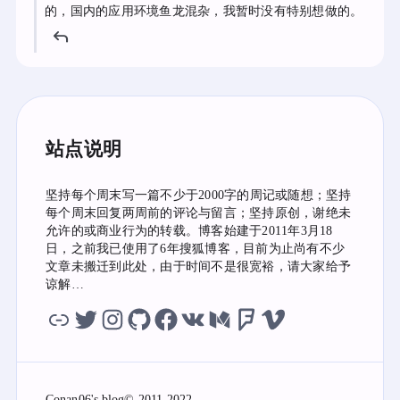
的，国内的应用环境鱼龙混杂，我暂时没有特别想做的。
站点说明
坚持每个周末写一篇不少于2000字的周记或随想；坚持
每个周末回复两周前的评论与留言；坚持原创，谢绝未
允许的或商业行为的转载。博客始建于2011年3月18
日，之前我已使用了6年搜狐博客，目前为止尚有不少
文章未搬迁到此处，由于时间不是很宽裕，请大家给予
谅解…
虫洞
twitter
instagram
github
facebook
vk
medium
foursquare
vimeo
Conan06's blog
© 2011-2022