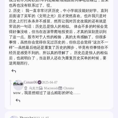
我当初华为离职后1年内还断断续续跟前同事电话聊过，后来
也再也没有联系过了。哎。
2. 历史： 我一直非常讨厌历史，中小学就没能好好学。直到
后面读了吴军的《文明之光》后才突然喜欢。也许我只是对
历史上打打杀杀并不感冒。然而让我对历史改观的还有就是
常说的一句话：历史总是惊人的相似。 体会不多的时候会觉
得好像没啥，但当在连滚带爬地投资后，才真的深刻意识到
了这一点。股市对于人性的检验，真的太有感触了。但很多
事情，虽然你会觉得你见过历史的，但你总会觉得“这次不一
样”—虽然最后他还是重复了历史的脚步，毕竟有些事情你不
经历是感受不到的。所以真的理解了， 历史总是惊人的相似
后，也就明白了，当这群人还在为重复历史买单的时候，要
逆周期而行。
Conan06
2025-04-07
pin_drop
devices_other
web
乌克兰
Macintosh
Chrome
wow，我居然错过了这么精彩的评论……