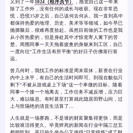
又到了一年
1024（程序员节）
，感觉自己这一年来
除了工作外，没有任何的成长与收获。现在非常恐
慌，恐慌35岁之后，自己该何去何从。我一直到高中
都保持热爱的地理、历史、美术等等领域，如今早已
抛掷脑后，很难再度拾起。虽然目前做的工作也是我
从小所热爱的，但是身处其中才惊觉寄人篱下的苦
楚。周围同事一天天拖着疲惫的身躯来到工区，自己
一度向往“工作生活有所平衡”的好日子仿佛渐行渐
远。
曾几何时，我找工作的标准是周末双休，薪资在行业
内中上水平，有自己的生活时间即可。到现在貌似只
剩下“不被从游戏桌上下场”这一个卑微的目标。随着
同事一个接一个地离去，工作任务不减反增，压力巨
大，难以喘息。有时甚至打算就此隐居田野山间，过
上与世隔绝的清贫生活算了…
人生就是一场赛跑，不是谁的财富聚集得更快，而是
比较谁活得更久。毕竟猝死的新闻在行业中隔三岔五
都能听到，平日的久坐办公又使得“日常锻炼”成了财