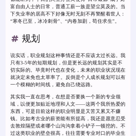
富自由人士的日常，普通工薪一族是望尘莫及的。当
下失业率的居高不下好像无时无刻不再警醒着世人：
“寒冬已至，冰冷刺骨”、“内卷加剧，苟住求生”。
规划
说实话，职业规划这种事情还是不应该太过长远。我
只有3-5年的短期规划，但是更长远的规划其实是不
切实际的。毕竟时代也在变化，未来的职业状况现在
就决定未免也太草率了。反倒是个人成长规划可以有
一个模糊的时间线，避免自己绕远路。
其实我一直在思考，在想是否要换一个新的专业领
域，以便更加贴近地理和人文——这两个我所热爱的
东西，可是目前这样的职业明显是又苦又累又不赚
钱。比如考古业的薪资能有所提高，我还是愿意忍受
去敦煌隔壁或者哪个山沟沟拿着小铲子一顿挖的。不
过这类职业的壁垒很高，往往需要专业对口的毕业生