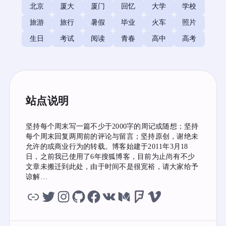
北京
厦大
厦门
回忆
大学
学校
旅游
旅行
暑假
毕业
火车
照片
生日
考试
阅读
青春
高中
高考
站点说明
坚持每个周末写一篇不少于2000字的周记或随想；坚持
每个周末回复两周前的评论与留言；坚持原创，谢绝未
允许的或商业行为的转载。博客始建于2011年3月18
日，之前我已使用了6年搜狐博客，目前为止尚有不少
文章未搬迁到此处，由于时间不是很宽裕，请大家给予
谅解…
虫洞
twitter
instagram
github
facebook
vk
medium
foursquare
vimeo