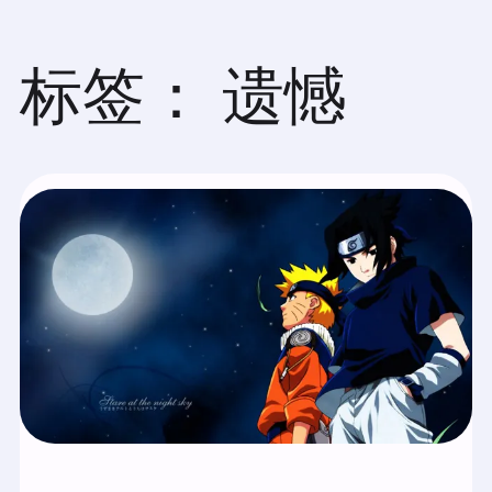
跳
至
内
标签：
遗憾
容