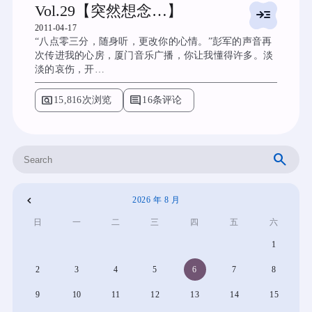
Vol.29【突然想念…】
read_more
2011-04-17
“八点零三分，随身听，更改你的心情。”彭军的声音再
次传进我的心房，厦门音乐广播，你让我懂得许多。淡
淡的哀伤，开…
pageview
comment
15,816次浏览
16条评论
搜
索
2026 年 8 月
«
日
一
二
三
四
五
六
4
1
月
2
3
4
5
6
7
8
9
10
11
12
13
14
15