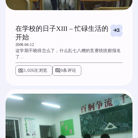
在学校的日子XIII – 忙碌生活的
read_more
开始
2008-04-12
这学期不晓得怎么了，什么乱七八糟的竞赛统统都报名
了…
pageview
comment
1,026次浏览
0条评论