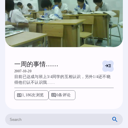
一周的事情……
read_more
2007-10-20
目前已达成与班上3/4同学的互相认识，另外1/4还不晓
得他们认不认识我……
pageview
comment
1,186次浏览
0条评论
搜
索