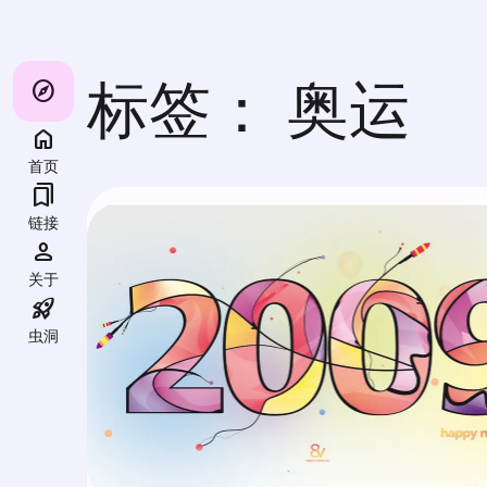
跳
至
内
容
explore
标签：
奥运
首页
bookmarks
链接
person
关于
rocket_launch
虫洞