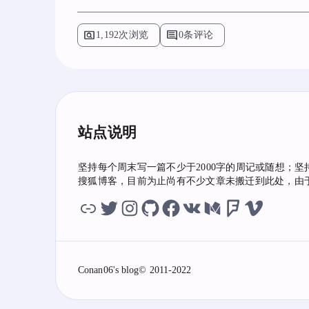
pageview
comment
1,192次浏览
0条评论
站点说明
坚持每个周末写一篇不少于2000字的周记或随想；坚
搜狐博客，目前为止尚有不少文章未搬迁到此处，由
虫洞
twitter
instagram
github
facebook
vk
medium
foursquare
vimeo
Conan06's blog
© 2011-2022