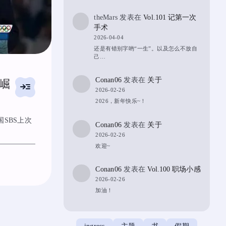
theMars
发表在
Vol.101 记第一次
手术
2026-04-04
还是有错别字哟“一生”。以及怎么不放自
己…
Conan06
发表在
关于
国崛
read_more
2026-02-26
2026，新年快乐~！
SBS上次
Conan06
发表在
关于
2026-02-26
欢迎~
Conan06
发表在
Vol.100 职场小感
2026-02-26
加油！