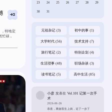
23
24
25
26
27
28
29
30
31
博
read_more
元祖杂记
(3)
初中的事
(1)
」，特地定
然忙碌，
大学时代
(56)
技术支持
(7)
旅行笔记
(2)
特别企划
(4)
生活琐事
(48)
职场杂谈
(3)
读书笔记
(5)
高中生活
(85)
小彦
发表在
Vol.101 记第一次手
术
2026-06-26
恭喜，离做医生上岗，近了一步了