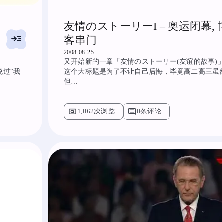
友情のストーリーI – 奥运闭幕, 
read_more
客串门
2008-08-25
又开始新的一章「友情のストーリー(友谊的故事)
说过“我
这个大标题是为了不让自己后悔，毕竟高二高三虽
但…
pageview
comment
1,062次浏览
0条评论