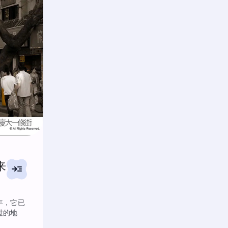
来
read_more
年，它已
过的地