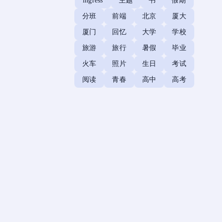
ingress
主题
书
假期
分班
前端
北京
厦大
厦门
回忆
大学
学校
旅游
旅行
暑假
毕业
火车
照片
生日
考试
阅读
青春
高中
高考