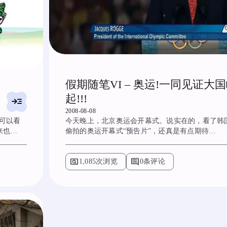
假期随笔VI – 奥运!一同见证大
起!!!
read_more
2008-08-08
式可以看
今天晚上，北京奥运会开幕式。说实在的，看了韩国
来也…
偷拍的奥运开幕式“预告片”，还真是有点期待…
pageview
comment
1,085次浏览
0条评论