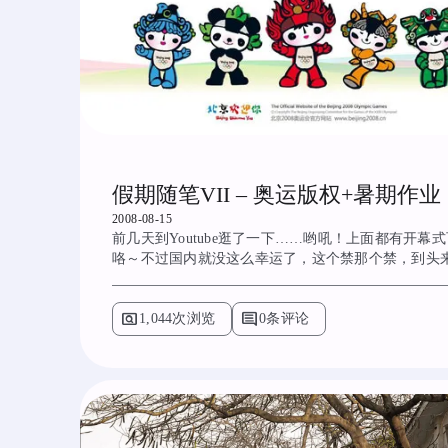
假期随笔VII – 奥运版权+暑期作业
2008-08-15
前几天到Youtube逛了一下……哟吼！上面都有开幕
咯～不过国内就没这么幸运了，这个禁那个禁，到头
pageview
comment
1,044次浏览
0条评论