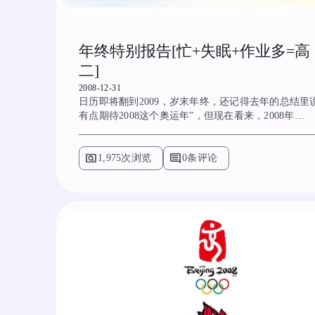
年终特别报告[忙+失眠+作业多=高
二]
2008-12-31
日历即将翻到2009，岁末年终，还记得去年的总结里
有点期待2008这个奥运年”，但现在看来，2008年…
pageview
comment
1,975次浏览
0条评论