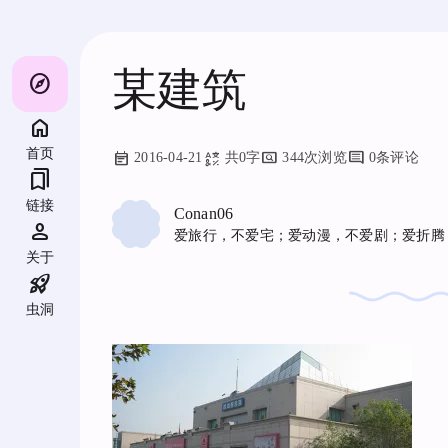
跳
至
内
容
某建筑
explore
首页
2016-04-21
共0字
344次浏览
0条评论
bookmarks
链接
Conan06
person
爱旅行，不爱宅；爱动漫，不爱剧；爱折腾
关于
rocket_launch
虫洞