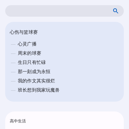
跳
搜
至
索
内
容
心伤与篮球赛
心灵广播
周末的球赛
生日只有忙碌
那一刻成为永恒
我的作文其实很烂
班长想到我家玩魔兽
高中生活