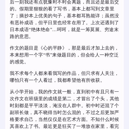
后一刻我还有点犹豫时不时会离题，而且还是最后交
的。假期里狠狠的看了写书，基本上都写到文章里
了；摘抄本上优美的句子，基本都耳熟能详；虽然没
有恶补成语，但平日里也经常在用了。上次还遇到了
日本成语“绝体绝命”…呵呵，就是一筹莫展、穷途末
路的意思。
作文的题目是《心的平静》，那是最后才加上去的，
本来想用一个字“书”来做题目的，但会给人一种空泛
的感觉。
我不求每个人都来看我写的作品，但只求有人关注，
哪怕只有一个人看过，我都希望他有所收获。
从小学开始，我的作文就一般，直到初中有且只有一
次作文在班级里的成绩是第二，才冒出了个头，其他
时刻都是平平淡淡，淹没在人群中。初中时还混了个
副班长做，真不晓得当时怎么混的，不过之后更加严
格要求自己，当然仅仅是在艺术方面。不知什么时候
其喜欢上了书。最近更是狂买了一堆放在家里，看完