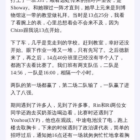
打上了一班531，顺着远处传来的招呼声望去，是
Showay。和她聊过一阵才直到，她早上元来是到博
物馆这一带的教堂做礼拜。当时是13点25分，我看
了看腕上的表，心里总想着会不会来不及，因为
Chizo跟我说13点开始。
下了车，几乎是竞走到的学校。赶到教室，幸好还没
开始。眼下作业一堆又一堆，只有先写了。之后德新
来了，再之后，14点40分班里已经没有半个人了，
都跑下去看比赛了。我们班有两支队伍，二队是
14:56，一队是16:00，相隔一个小时。
两队的第一场都赢了，第二场二队输了，一队赢了进
入了八强。
期间遇到了许多人，见到了许多事。Rin和Ri两位女
同学还跑去买奶茶边喝边看，比赛时还遇到了
Youhou(LYP)，他也在观战。中途电池没了电，跑上
楼去取胸卡，下来的时候遇到了政治课代表，简单的
招呼过后，通知她16点还有一场就匆匆忙忙地拿着胸