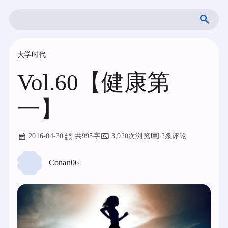
跳
搜
至
索
内
容
大学时代
Vol.60【健康第
一】
2016-04-30
共995字
3,920次浏览
2条评论
Conan06