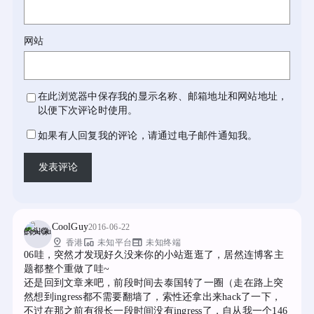
网站
在此浏览器中保存我的显示名称、邮箱地址和网站地址，
以便下次评论时使用。
如果有人回复我的评论，请通过电子邮件通知我。
CoolGuy
2016-06-22
pin_drop
devices_other
web
香港
未知平台
未知终端
06哇，突然才发现好久没来你的小站逛逛了，居然连博客主
题都整个重做了哇~
还是回到文章来吧，前段时间去泰国转了一圈（走在路上突
然想到ingress都不需要翻墙了，索性还拿出来hack了一下，
不过在那之前有很长一段时间没有ingress了，自从我一个146