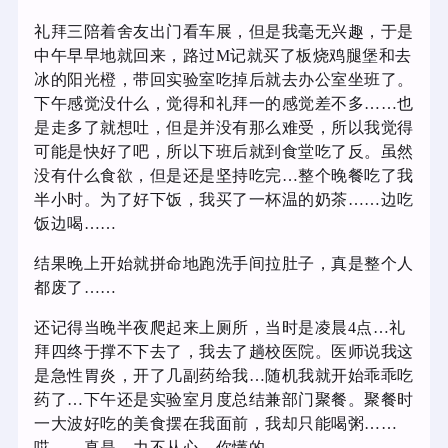
礼拜三陪着舍友出门看车展，但是我毫无兴趣，于是
中午早早地就回来，路过M记就买了板烧鸡腿堡和去
冰的阳光橙，带回实验室吃掉后就去办公室坐班了。
下午感觉没什么，觉得和礼拜一的感觉差不多……也
是走多了就想吐，但是并没有那么难受，所以我觉得
可能是快好了吧，所以下班后就到食堂吃了反。虽然
没有什么食欲，但是还是坚持吃完…整个晚餐吃了我
半小时。为了好下饭，我买了一杯温的奶茶……边吃
饭边喝……
结果晚上开始就拼命地跑洗手间拉肚子，真是整个人
都废了……
还记得当晚半夜爬起来上厕所，当时是凌晨4点…礼
拜四终于撑不下去了，我去了趟校医院。医师说我这
是急性胃炎，开了几副药给我…随机我就开始乖乖吃
药了…下午还是实验室月度总结兼部门聚餐。聚餐时
一大波好吃的美食摆在我面前，我却只能喝粥……
哎……真是…力不从心…你懂的…