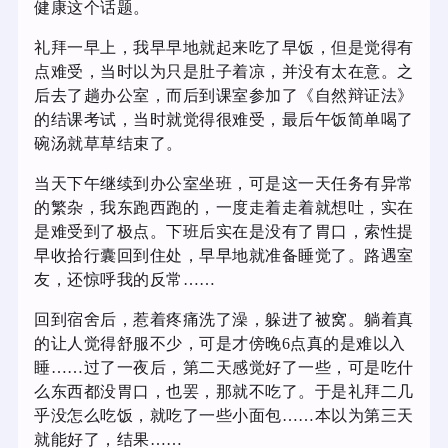
健康这个话题。
礼拜一早上，我早早地就起来吃了早饭，但是觉得有
点难受，当时以为只是肚子着凉，并没有太在意。之
后去了趟办公室，而后到课室参加了《自然辩证法》
的结课考试，当时就觉得很难受，最后午饭简单喝了
碗汤就草草结束了。
当天下午继续到办公室坐班，可是这一天任务有异常
的繁杂，我东跑西跑的，一度走着走着就想吐，实在
是难受到了极点。下班后实在是没有了胃口，索性提
早收拾行囊回到住处，早早地就准备睡觉了。路遇室
友，还惊呼我的反常……
回到宿舍后，惹着疼痛洗了澡，躲进了被窝。躺着真
的让人觉得舒服不少，可是才傍晚6点真的是难以入
睡……过了一夜后，第二天感觉好了一些，可是吃什
么东西都没胃口，也罢，那就不吃了。于是礼拜二几
乎没怎么吃饭，就吃了一些小面包……本以为第三天
就能好了，结果……