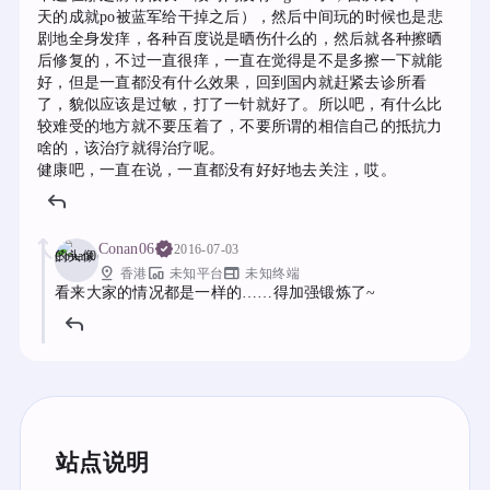
天的成就po被蓝军给干掉之后），然后中间玩的时候也是悲
剧地全身发痒，各种百度说是晒伤什么的，然后就各种擦晒
后修复的，不过一直很痒，一直在觉得是不是多擦一下就能
好，但是一直都没有什么效果，回到国内就赶紧去诊所看
了，貌似应该是过敏，打了一针就好了。所以吧，有什么比
较难受的地方就不要压着了，不要所谓的相信自己的抵抗力
啥的，该治疗就得治疗呢。
健康吧，一直在说，一直都没有好好地去关注，哎。
Conan06
2016-07-03
pin_drop
devices_other
web
香港
未知平台
未知终端
看来大家的情况都是一样的……得加强锻炼了~
站点说明