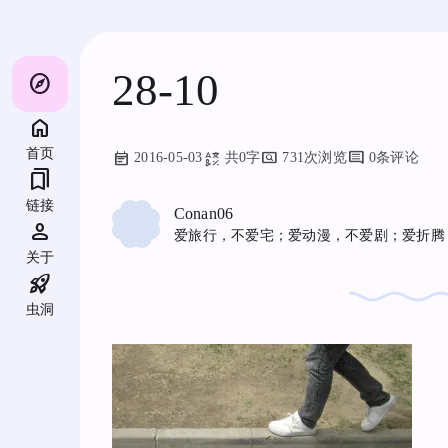
跳
至
内
容
28-10
explore
首页
2016-05-03
共0字
731次浏览
0条评论
bookmarks
链接
Conan06
person
爱旅行，不爱宅；爱动漫，不爱剧；爱折腾
关于
rocket_launch
虫洞