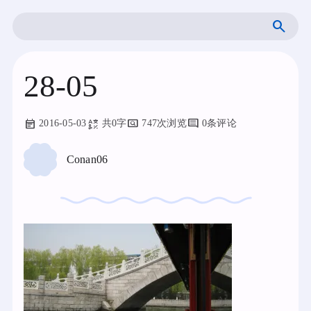
跳
搜
至
索
内
容
28-05
2016-05-03
共0字
747次浏览
0条评论
Conan06