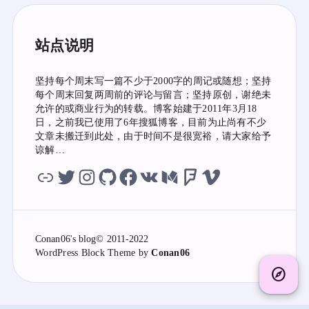
站点说明
坚持每个周末写一篇不少于2000字的周记或随想；坚持
每个周末回复两周前的评论与留言；坚持原创，谢绝未
允许的或商业行为的转载。博客始建于2011年3月18
日，之前我已使用了6年搜狐博客，目前为止尚有不少
文章未搬迁到此处，由于时间不是很宽裕，请大家给予
谅解…
虫洞
twitter
instagram
github
facebook
vk
medium
foursquare
vimeo
Conan06's blog
© 2011-2022
WordPress
Block Theme by
Conan06
explore