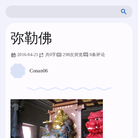
跳
搜
至
索
内
容
弥勒佛
2016-04-21
共0字
298次浏览
0条评论
Conan06