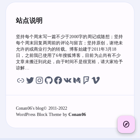
站点说明
坚持每个周末写一篇不少于2000字的周记或随想；坚持
每个周末回复两周前的评论与留言；坚持原创，谢绝未
允许的或商业行为的转载。博客始建于2011年3月18
日，之前我已使用了6年搜狐博客，目前为止尚有不少
文章未搬迁到此处，由于时间不是很宽裕，请大家给予
谅解…
虫洞
twitter
instagram
github
facebook
vk
medium
foursquare
vimeo
Conan06's blog
© 2011-2022
WordPress
Block Theme by
Conan06
explore