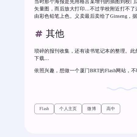
当时那个海报是先用格言某增刊的插图到校门口影
矢量图，而后放大打印…不过学校附近打不了这
由彩色铅笔上色。义卖最后卖给了Ginseng，
其他
琐碎的报刊收集，还有读书笔记本的整理。此外彭军
下载…
依照兴趣，想做一个厦门BRT的Flash网站
Flash
个人主页
微博
高中