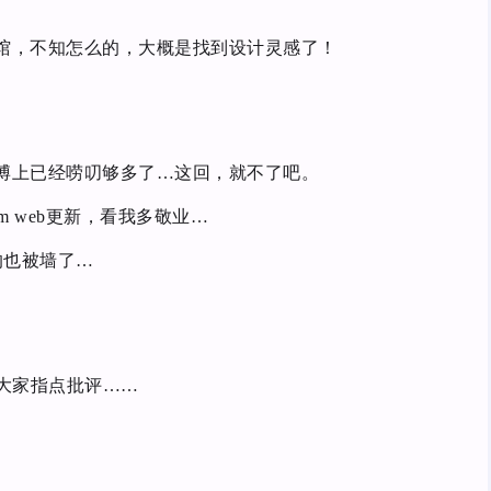
馆，不知怎么的，大概是找到设计灵感了！
博上已经唠叨够多了…这回，就不了吧。
om web更新，看我多敬业…
的也被墙了…
让大家指点批评……