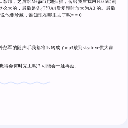
印，之后给Megan让她扫描，传给我后我用Flash绘制
么大的，最后是先打印A4后复印时放大为A3 的。最后
据说他要珍藏，谁知现在哪里去了呢= = 0
的随声听我都将flv转成了mp3放到skydrive供大家
，不晓得会何时完工呢？可能会一延再延。