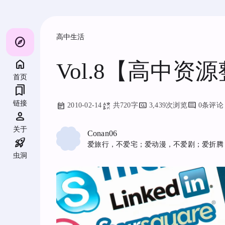
跳
至
内
容
高中生活
explore
Vol.8【高中资
首页
bookmarks
链接
2010-02-14
共720字
3,439次浏览
0条评论
person
关于
Conan06
rocket_launch
爱旅行，不爱宅；爱动漫，不爱剧；爱折腾
虫洞