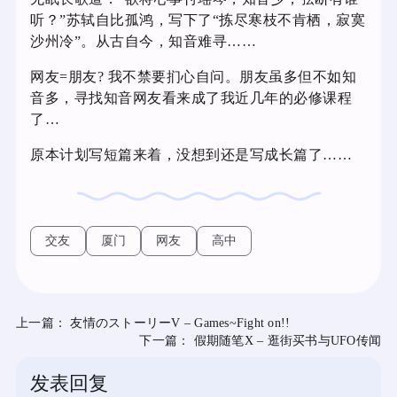
听？”苏轼自比孤鸿，写下了“拣尽寒枝不肯栖，寂寞
沙州冷”。从古自今，知音难寻……
网友=朋友? 我不禁要扪心自问。朋友虽多但不如知
音多，寻找知音网友看来成了我近几年的必修课程
了…
原本计划写短篇来着，没想到还是写成长篇了……
交友
厦门
网友
高中
上一篇：
友情のストーリーV – Games~Fight on!!
下一篇：
假期随笔X – 逛街买书与UFO传闻
发表回复