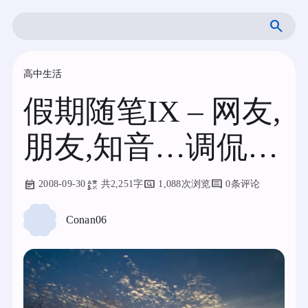
跳
搜
至
索
内
容
高中生活
假期随笔IX – 网友,
朋友,知音…调侃…
2008-09-30
共2,251字
1,088次浏览
0条评论
Conan06