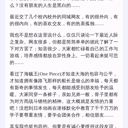
么？没有朋友的人生是黑白的……
最近交了几个校内校外的同城网友，有的很外向，有
的很内向，有的喜欢交友，有的热衷孤独……
我也不是想在这里说什么，仅仅只谈论一下最近人际
之复杂。网友很多，但都是简简单单的彼此了解了一
下对方罢了；知音很少，大家都忙碌着自己的工作与
游戏，培养感情都放在异性身上。一切看起来挺可悲
的……
看过了海贼王(One Piece)才知道大海的包容与公平，
才知道拥有像路飞那样的船长是做么的幸福，每天都
有新奇的事情发生，每天都能感受到朋友给予的温
暖。大家同穿一条裤子，亲如兄弟一般，骨子里都有
为对方而战斗牺牲的精神。这大概就是友情的力量
吧！没想到日本动画在潜移默化中教育了千千万万的
学子要尊重友情，要学会团体合作，相信朋友……
其实我也挺包容的。你要是有诚心要维持这段友谊，