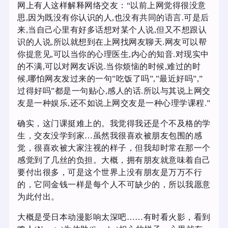
网上有人这样解释网络交友：“以前上网觉得很没意
思,因为既没有你认识的人,也没有共同的语言.可是后
来,当自己心里有好多话想对某个人说,但又不想跟认
识的人说,所以就想到在上网找网友聊天.网友可以帮
你提意见,可以当你的心理医生,内心的知音.对现实中
的不满,可以对网友诉说.当你烦恼的时候,难过的时
候,哪怕网友发过来的一句”吃饭了吗”,”最近好吗”,”
过得好吗”都是一句贴心,感人的话.所以与其说上网交
友是一种娱乐,还不如说上网交友是一种心理学课程.”
确实，这门课挺难上的。我觉得我还是个不及格的学
生，交友没学到家…虽然我很喜欢被朋友包围的感
觉，很喜欢被大家注视的样子，但我却时常在那一个
感觉到了几丝的负担。大概，拥有朋友就意味着自己
要付出很多，可是这个世界上没有朋友是万万不行
的，它同金钱一样是每个人不可缺少的，所以我愿意
为此付出。
大概是受日本动漫影响太深吧……有时看火影，看到