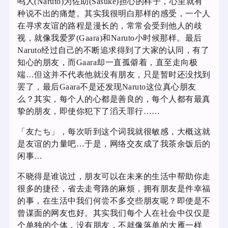
鸣人(Naruto)为佐助(Sasuke)担心的样子，心里就有
种说不出的痛楚。其实我很明白那样的感受，一个人
在寻求友谊的路程是漫长的，常常会受到他人的歧
视，就像我爱罗(Gaara)和Naruto小时候那样。最后
Naruto经过自己的不断追求得到了大家的认同，有了
知心的朋友，而Gaara却一直孤僻着，直至走向极
端…但这并不代表他就没有朋友，只是暂时还没找到
罢了，最后Gaara不是还发现Naruto这位真心朋友
么？其实，每个人的心都是善良的，每个人都有最真
挚的朋友，即使你犯下了滔天罪行……
「友たち」，每次听到这个词我就很敏感，大概这就
是友谊的力量吧…于是，网络交友成了我茶余饭后的
闲事…
不晓得是谁说过，朋友可以在未来的生活中帮助你走
很多的捷径，省去走弯路的麻烦，拥有朋友是件幸福
的事，在生活中我们何尝不多交些朋友呢？即使是不
曾谋面的网友也好。其实我们每个人在社会中仅仅是
个单独的个体，没有朋友，不就像落单的大雁一样