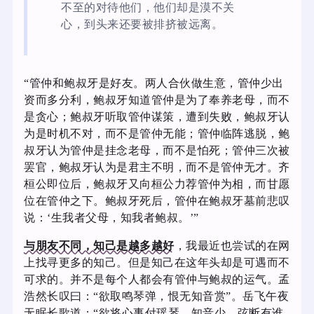
不至的对待他们，他们却是漠不关
心，到头来还要被排挤被远离。
“管仲和鲍叔牙是好友。两人合伙做生意，管仲少出
资而多分利，鲍叔牙知道管仲是为了奉养老母，而不
是贪心；鲍叔牙听取管仲谋策，遭到失败，鲍叔牙认
为是时机不对，而不是管仲无能；管仲临阵逃脱，鲍
叔牙认为管仲是挂念老母，而不是怕死；管仲三次被
罢官，鲍叔牙认为是君主不明，而不是管仲无才。齐
桓公即位后，鲍叔牙又向桓公力荐管仲为相，而甘愿
位在管仲之下。鲍叔牙死后，管仲在鲍叔牙墓前悲叹
说：‘生我者父母，知我者鲍叔。’”
与朋友不同，知己是越多越好
，我最近也尝试的在网
上找寻更多的知己。但是知己在这年头却是可遇而不
可求的。并不是每个人都会有管仲与鲍叔的运气。孟
浩然长叹曰：“欲取鸣琴弹，恨无知音赏”。岳飞午夜
无眠长歌道：“欲将心事付瑶琴，知音少，弦断有谁