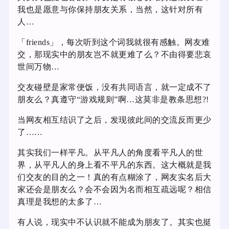
我也是愿意与你保持朋友关系，当然，这针对所有
人…
「friends」，每次听到这个词我就很有感触。网友难
交，那现实中的朋友岂不就更难了么？不由得要悲哀
世间万物…
交友碰壁是家常便饭，没有共同语言，就一定成不了
朋友么？真遵守“游戏规则”啊…这莫非是教条思想?!
当网友相互结识了之后，发现彼此间的交流反而更少
了……
其实我们一样平凡。从平凡人的角度看平凡人的世
界，从平凡人的身上看不平凡的东西。这大概就是我
们交友的目的之一！真的有点糊涂了，网友实名后大
家还会是朋友么？会不会因为名而相互疏远呢？相信
真理是我想的太多了…
有人说，现实中不认识就不能成为朋友了。其实也挺