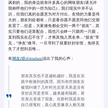
讽刺的，我的身边就有许多真心的网络朋友(请允许
我称呼他们中的一些为知己)，我们现实中并不认
识，但我们真的会愿意为对方付出。友情的力量是伟
大的，朋友到处都有，只是看你愿不愿意同他们交朋
友罢了…但是，大家难免都会交到一两个“损友”，其
实只要他们还算配合，我也只会睁一只眼闭一只眼，
直到我实在忍不住了，才将其拖入黑名单…“损友”常
见，“诤友”难寻。一旦寻到了就要好好珍惜，免得丢
失了才想到后悔…
有
网友(饼@douban)
说出了我的心声：
朋友其实也不是越粘越好，我是在实
践中检验到的真理。因为有些朋友在
被我纠缠了几年时光后里关系是没有
变好反而是变坏，越来越有隔阂，甚
至差点变成了宿敌。在那时我是哀怨
自己很冤枉，真心真意像亲人般无微